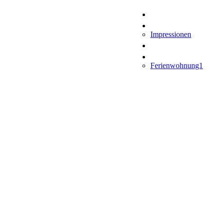
Home
Über uns
Lausitzer Seenland
Impressionen
Aktuell
Ferienhäuser
Ferienwohnung1