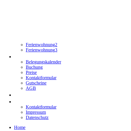
Ferienhof am Dorfstüb'l 
Ferienwohnung2
Ferienwohnung3
Buchen/Anfrage
Belegungskalender
Buchung
Preise
Kontaktformular
Gutscheine
AGB
Ausflugsziele
Kontakt
Kontaktformular
Impressum
Datenschutz
Home