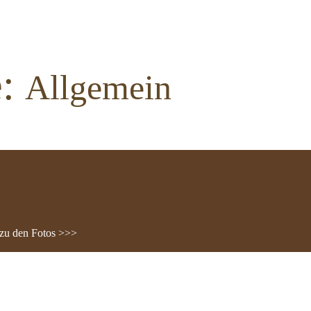
e:
Allgemein
. zu den Fotos >>>