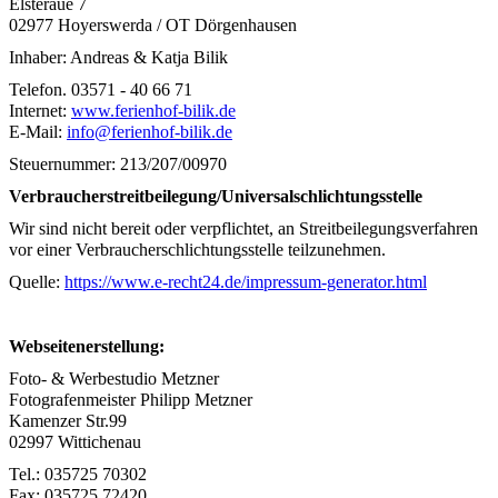
Elsteraue 7
02977 Hoyerswerda / OT Dörgenhausen
Inhaber: Andreas & Katja Bilik
Telefon. 03571 - 40 66 71
Internet:
www.ferienhof-bilik.de
E-Mail:
info@ferienhof-bilik.de
Steuernummer: 213/207/00970
Verbraucherstreitbeilegung/Universalschlichtungsstelle
Wir sind nicht bereit oder verpflichtet, an Streitbeilegungsverfahren
vor einer Verbraucherschlichtungsstelle teilzunehmen.
Quelle:
https://www.e-recht24.de/impressum-generator.html
Webseitenerstellung:
Foto- & Werbestudio Metzner
Fotografenmeister Philipp Metzner
Kamenzer Str.99
02997 Wittichenau
Tel.: 035725 70302
Fax: 035725 72420