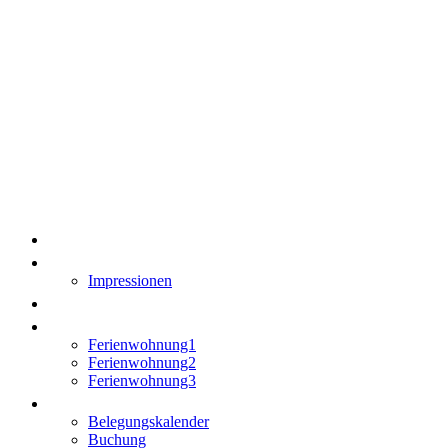
Ferienhof am Dorfstüb'l
– Ihre Ferienwohnung
im Lausitzer Seenland
Home
Über uns
Impressionen
Aktuell
Ferienhäuser
Ferienwohnung1
Ferienwohnung2
Ferienwohnung3
Buchen/Anfrage
Belegungskalender
Buchung