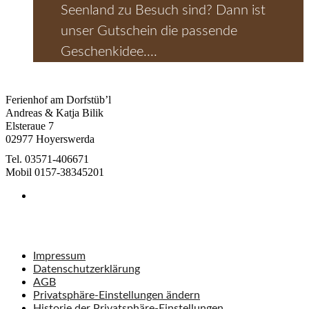
Seenland zu Besuch sind? Dann ist
unser Gutschein die passende
Geschenkidee....
Ferienhof am Dorfstüb’l
Andreas & Katja Bilik
Elsteraue 7
02977 Hoyerswerda
Tel. 03571-406671
Mobil 0157-38345201
Impressum
Datenschutzerklärung
AGB
Privatsphäre-Einstellungen ändern
Historie der Privatsphäre-Einstellungen