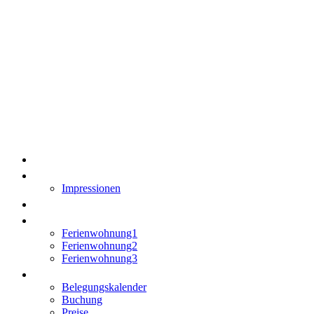
Ferienhof am Dorfstüb'l
– Ihre Ferienwohnung
im Lausitzer Seenland
Home
Über uns
Impressionen
Aktuell
Ferienhäuser
Ferienwohnung1
Ferienwohnung2
Ferienwohnung3
Buchen/Anfrage
Belegungskalender
Buchung
Preise