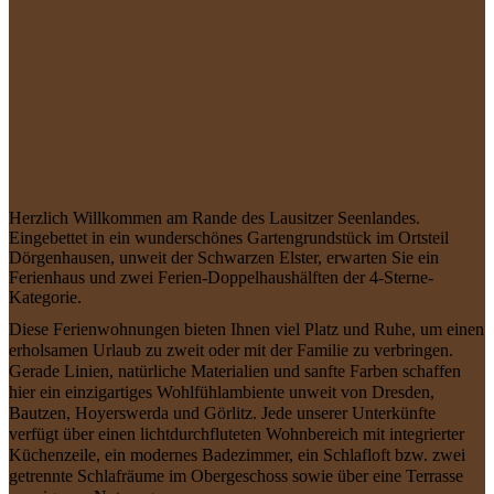
Herzlich Willkommen am Rande des Lausitzer Seenlandes.
Eingebettet in ein wunderschönes Gartengrundstück im Ortsteil
Dörgenhausen, unweit der Schwarzen Elster, erwarten Sie ein
Ferienhaus und zwei Ferien-Doppelhaushälften der 4-Sterne-
Kategorie.
Diese Ferienwohnungen bieten Ihnen viel Platz und Ruhe, um einen
erholsamen Urlaub zu zweit oder mit der Familie zu verbringen.
Gerade Linien, natürliche Materialien und sanfte Farben schaffen
hier ein einzigartiges Wohlfühlambiente unweit von Dresden,
Bautzen, Hoyerswerda und Görlitz. Jede unserer Unterkünfte
verfügt über einen lichtdurchfluteten Wohnbereich mit integrierter
Küchenzeile, ein modernes Badezimmer, ein Schlafloft bzw. zwei
getrennte Schlafräume im Obergeschoss sowie über eine Terrasse